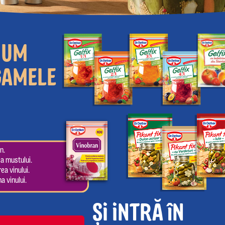
MUM
GAMELE
n.
a mustului.
rea vinului.
a vinului.
ŞI INTRĂ îN