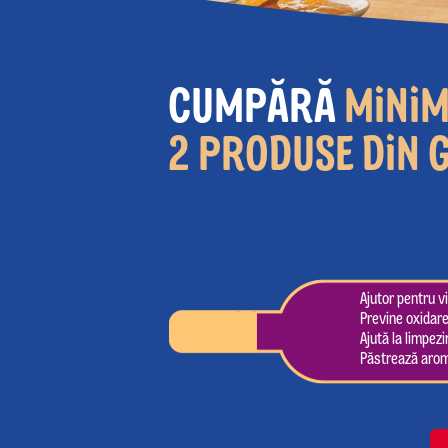
CUMPĂRĂ
MINI
2 PRODUSE DIN 
Ajutor pentru vi
Previne oxidare
Ajută la limpezi
Păstrează arom