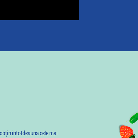
se obţin întotdeauna cele mai