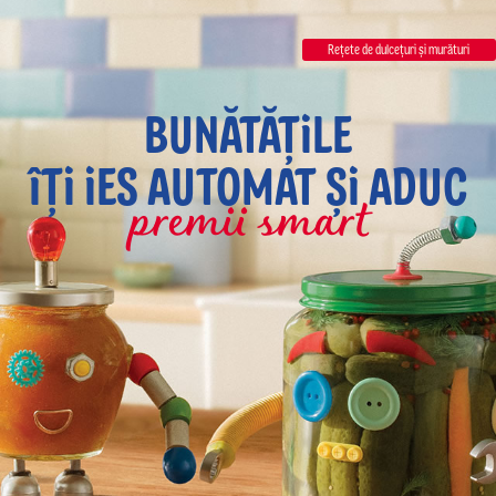
Reţete de dulceţuri şi murături
BUNĂTĂȚILE
ÎȚI IES AUTOMAT ȘI ADUC
premii smart