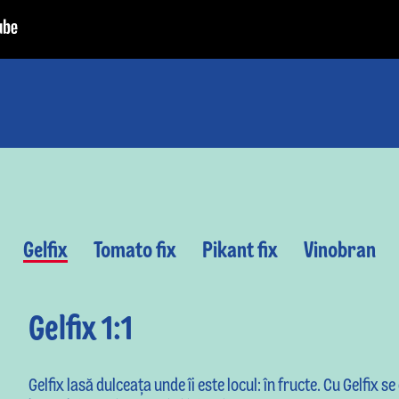
Gelfix
Tomato fix
Pikant fix
Vinobran
Gelfix 1:1
Gelfix lasă dulceaţa unde îi este locul: în fructe. Cu Gelfix 