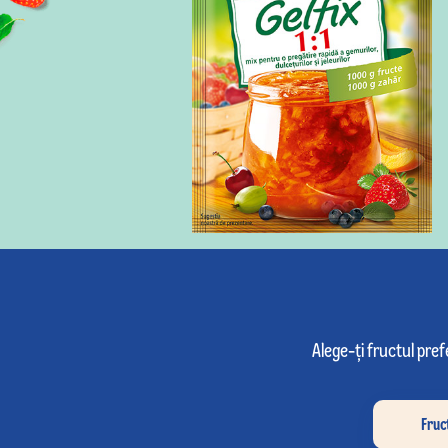
e durata de viață,
Alege-ți fructul pre
Fruc