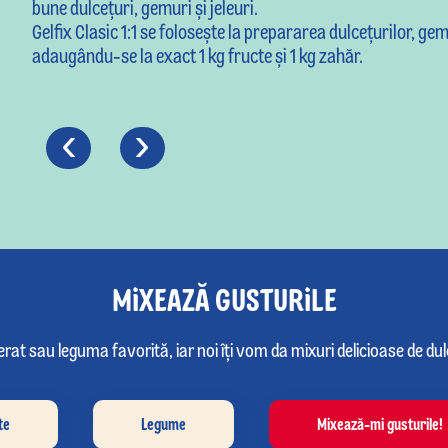
bune dulceţuri, gemuri şi jeleuri.
Gelfix Clasic 1:1 se foloseşte la prepararea dulceţurilor, gem
adaugându-se la exact 1 kg fructe şi 1 kg zahăr.
‹
›
MIXEAZĂ GUSTURILE
ferat sau leguma favorită, iar noi îți vom da mixuri delicioase de du
te
Legume
Mixează-mi gusturile!