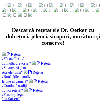
Descarcă reţetarele Dr. Oetker cu
dulceţuri, jeleuri, siropuri, murături şi
conserve!
Rețetar
„Făcute în casă
cu multă dragoste!“
Rețetar
„Savurează şi tu
reţetele lumii“
Rețetar
„Bunătăţile naturii,
la tine în cămară“
Rețetar
„Continuă tradiţia
cu noi reţete!“
Rețetar
„Fructe şi legume
à la Saison“