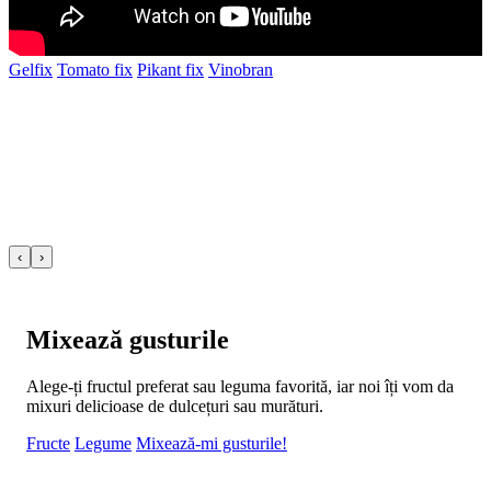
Gelfix
Tomato fix
Pikant fix
Vinobran
‹
›
Mixează gusturile
Alege-ți fructul preferat sau leguma favorită, iar noi îți vom da
mixuri delicioase de dulcețuri sau murături.
Fructe
Legume
Mixează-mi gusturile!