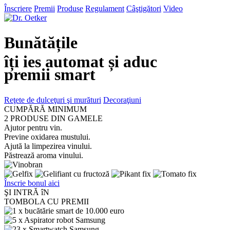
Înscriere
Premii
Produse
Regulament
Câştigători
Video
Bunătățile
îți ies automat și aduc
premii smart
Reţete de dulceţuri şi murături
Decoraţiuni
CUMPĂRĂ
MINIMUM
2 PRODUSE DIN GAMELE
Ajutor pentru vin.
Previne oxidarea mustului.
Ajută la limpezirea vinului.
Păstrează aroma vinului.
Înscrie bonul aici
ŞI INTRĂ îN
TOMBOLA CU PREMII