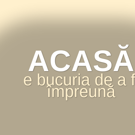
ACASĂ
e bucuria de a f
împreună