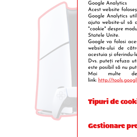
Google Analytics
Acest website foloseş
Google Analytics util
ajuta website-ul să a
"cookie" despre modul
Statele Unite.
Google va folosi aces
website-ului de căt
acestuia şi oferindu-le
Dvs. puteţi refuza ut
este posibil să nu pute
Mai multe det
link:
http://tools.goo
Tipuri de cook
Gestionare pre