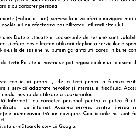
2. Înscrie
numărul
tele cu caracter personal:
 lei
bonului fiscal în
 Image
formularul de mai jos
nente (valabile 1 an): servesc la a va oferi o navigare mai b
ookie-uri nu afecteaza posibilitatea utilizarii site-ului.
siune: Datele stocate in cookie-urile de sesiune sunt valabi
si ofera posibilitatea utilizarii depline a serviciilor disponi
ie-urile de sesiune nu putem garanta utilizarea in bune condit
de terti: Pe site-ul nostru se pot regasi cookie-uri plasate 
Premii
te cookie-uri proprii şi de la terţi pentru a furniza vizi
 si servicii adaptate nevoilor şi interesului fiecăruia. Acce
modul nostru de utilizare a cookie-urilor.
cită informaţii cu caracter personal pentru a putea fi uti
utilizatorii de internet. Acestea servesc pentru ţinerea 
rinţele dumneavoastră de navigare. Cookie-urile nu sunt fol
ci.
tivate următoarele servicii Google: