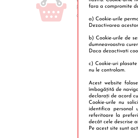
1. Cumpără
produse
fara a compromite da
PAULA de minimum 15
din magazinele Mega
a) Cookie-urile perma
Dezactivarea acestor c
b) Cookie-urile de se
dumneavoastra curenta 
Daca dezactivati cook
c) Cookie-uri plasate 
nu le controlam.
Acest website foloses
îmbogăţită de navigare
declaraţi de acord cu 
Cookie-urile nu soli
identifica personal 
referitoare la prefe
decât cele descrise ai
Pe acest site sunt ac