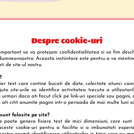
Mecanică
Despre cookie-uri
mportant sa va protejam confidentialitatea si sa fim desch
dumneavoastra. Aceasta instiintare este pentru a va mentin
i de site-ul nostru.
?
ier text care contine bucati de date, colectate atunci cand 
uta site-urile sa identifice activitatea trecuta a utilizatori
 urmari daca ati facut click pe link-uri speciale sau pagini, 
a ati citit anumite pagini intr-o perioada de mai multe luni sa
sunt folosite pe site?
ite poate genera fisiere text de mici dimensiuni, care sun
aceste cookie-uri pentru a facilita si a imbunatati experient
oastre permit identificarea utilizatorilor in timp care au mai 