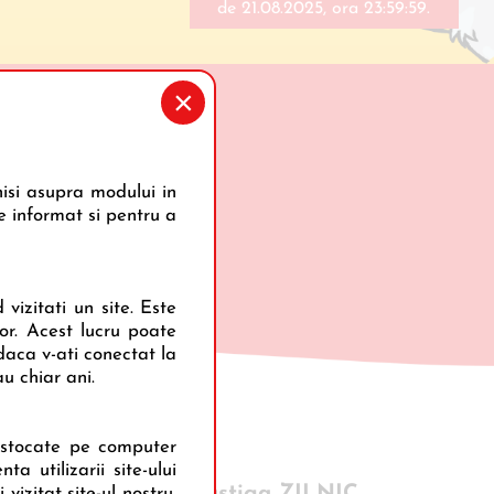
de
21.08.2025
,
ora 23:59:59.
×
isi asupra modului in
e informat si pentru a
vizitati un site. Este
lor. Acest lucru poate
daca v-ati conectat la
u chiar ani.
t stocate pe computer
a utilizarii site-ului
vizitat site-ul nostru,