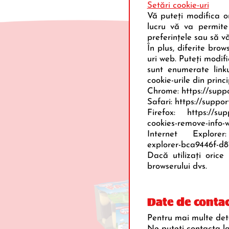
Setări cookie-uri
Vă puteți modifica or
lucru vă va permite
preferințele sau să v
În plus, diferite brow
uri web. Puteți modif
sunt enumerate link
cookie-urile din prin
Pro
Chrome: https://supp
Safari: https://suppo
Firefox: https://supp
cookies-remove-info-
Internet Explorer: h
explorer-bca9446f-d
Dacă utilizați orice
browserului dvs.
Date de contac
Pentru mai multe deta
Ne puteţi contacta l