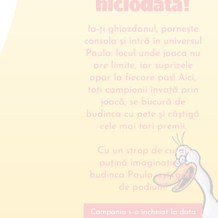
niciodată!
Ia-ți ghiozdanul, pornește
consola și intră în universul
Paula: locul unde joaca nu
are limite, iar suprizele
apar la fiecare pas! Aici,
toți campionii învață prin
joacă, se bucură de
budinca cu pete și câștigă
cele mai tari premii.
Cu un strop de curaj,
puțină imaginație și
budinca Paula, ești gata
de podium!
Campania s-a încheiat la data