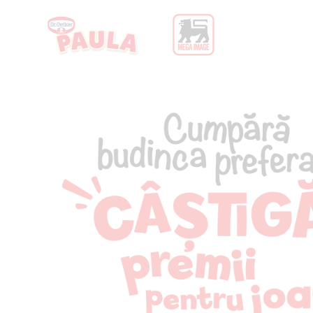
Cumpără bud
preferată! Câș
pentru joacă!