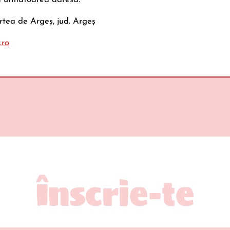
Curtea de Argeş, jud. Argeş
Paula Pudding
Paula Pudding d
de vanilie cu pete
cu pete din 
.ro
din budincă de ciocolată, 4 x 125 g
de ciocolată 
Înscrie-te