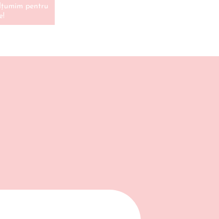
ulțumim pentru
e!