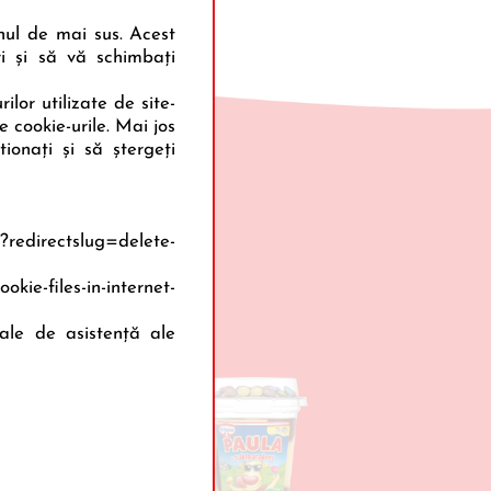
onul de mai sus. Acest
i și să vă schimbați
ilor utilizate de site-
 cookie-urile. Mai jos
onați și să ștergeți
ante
x?redirectslug=delete-
ie-files-in-internet-
iale de asistență ale