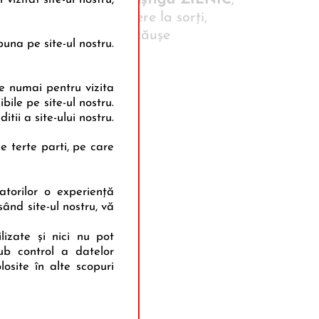
3. Poţi câştiga ZILNIC
,
prin tragere la sorţi,
premii jucăușe
una pe site-ul nostru.
le numai pentru vizita
bile pe site-ul nostru.
ii a site-ului nostru.
de terte parti, pe care
tatorilor o experiență
sând site-ul nostru, vă
lizate şi nici nu pot
sub control a datelor
osite în alte scopuri