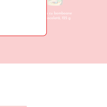
e vanilie
Paula cu bomboane
budincă
de ciocolată, 125 g
4 x 50 g