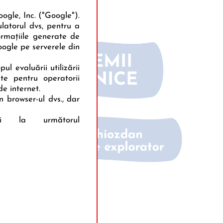
ogle, Inc. ("Google").
ulatorul dvs, pentru a
formaţiile generate de
oogle pe serverele din
l evaluării utilizării
te pentru operatorii
de internet.
n browser-ul dvs., dar
i la următorul