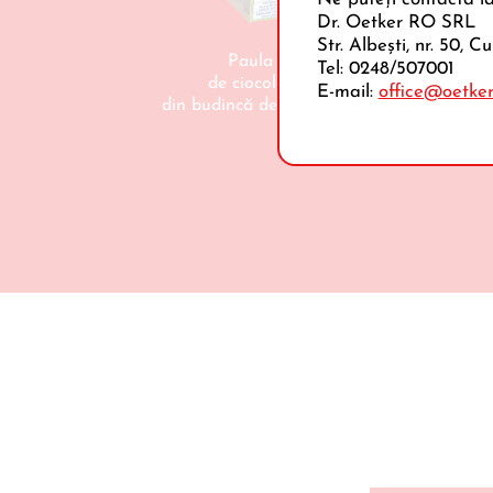
Dr. Oetker RO SRL
Str. Albeşti, nr. 50, 
Paula Pudding
Tel: 0248/507001
de ciocolată cu pete
E-mail:
office@oetker
din budincă de vanilie, 4 x 125 g