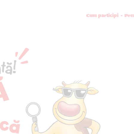
Cum participi
Pre
inca
tigă premii