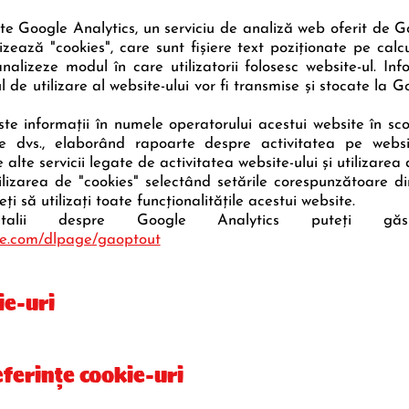
te Google Analytics, un serviciu de analiză web oferit de Go
izează "cookies", care sunt fişiere text poziţionate pe calc
nalizeze modul în care utilizatorii folosesc website-ul. In
 de utilizare al website-ului vor fi transmise şi stocate la G
te informaţii în numele operatorului acestui website în scopu
re dvs., elaborând rapoarte despre activitatea pe websi
 alte servicii legate de activitatea website-ului şi utilizarea 
ilizarea de "cookies" selectând setările corespunzătoare di
ţi să utilizaţi toate funcţionalităţile acestui website.
alii despre Google Analytics puteți găs
gle.com/dlpage/gaoptout
ie-uri
ferințe cookie-uri