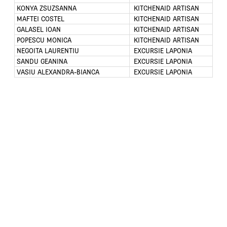
înscrie numărul bonului fiscal sau codul promo
KONYA ZSUZSANNA
KITCHENAID ARTISAN
MAFTEI COSTEL
KITCHENAID ARTISAN
de pe ambalaj în formularul de mai jos sau prin
GALASEL IOAN
KITCHENAID ARTISAN
SMS
la nr.
1755*
și poți câștiga:
POPESCU MONICA
KITCHENAID ARTISAN
NEGOITA LAURENTIU
EXCURSIE LAPONIA
SANDU GEANINA
EXCURSIE LAPONIA
Marele premiu: 3 X Excursie cu familia la Moș
VASIU ALEXANDRA-BIANCA
EXCURSIE LAPONIA
Crăciun, în Laponia
Premii : 30 X Mixer KitchenAid Artisan