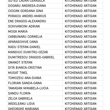
SUTEU LAURA CERASELA
KITCHENAID ARTISAN
DOGARU ANDREEA-DIANA
KITCHENAID ARTISAN
CIOCAN GORDANA GINA
KITCHENAID ARTISAN
PORAICU ANDREI-MARIUS
KITCHENAID ARTISAN
ENE DRAGOS-ALEXANDRU
KITCHENAID ARTISAN
SCHIVANCINI ADRIAN
KITCHENAID ARTISAN
MOGA MARIA
KITCHENAID ARTISAN
CARBUNARU CORNELIA
KITCHENAID ARTISAN
APARASCHIVE OANA
KITCHENAID ARTISAN
RADU STEFAN-DANIEL
KITCHENAID ARTISAN
MANDIUC DUMITRU-CEZAR
KITCHENAID ARTISAN
DUMITRESCU DRAGOS-GABRIEL
KITCHENAID ARTISAN
GNANDT STEFAN
KITCHENAID ARTISAN
DITA BIANCA-CRISTINA
KITCHENAID ARTISAN
MUSAT TINEL
KITCHENAID ARTISAN
TOMOZEIU ANA-DIANA
KITCHENAID ARTISAN
FLORIAN SANDA-OANA
KITCHENAID ARTISAN
TAMASAN MIRABELA-LUCIA
KITCHENAID ARTISAN
SANDU FLORIN
KITCHENAID ARTISAN
ZELCA GABRIELA
KITCHENAID ARTISAN
Cumpără ingrediente pentru prăjituri,
ARDELEANU LIDIA
KITCHENAID ARTISAN
deserturi, mixuri pentru prăjituri și decoruri,
GHEORGHE MARIANA
KITCHENAID ARTISAN