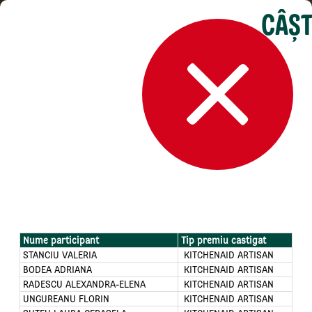
×
CÂŞT
Nume participant
Tip premiu castigat
STANCIU VALERIA
KITCHENAID ARTISAN
BODEA ADRIANA
KITCHENAID ARTISAN
ÎMPARTE MAGIA,
RADESCU ALEXANDRA-ELENA
KITCHENAID ARTISAN
dăruiește bucuria!
UNGUREANU FLORIN
KITCHENAID ARTISAN