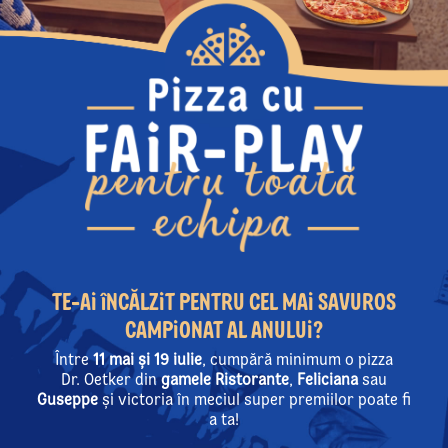
TE-AI
î
NCĂLZIT
PENTRU CEL MAI SAVUROS
CAMPIONAT AL ANULUI?
Între
11 mai și 19 iulie
, cumpără minimum o pizza
Dr. Oetker din
gamele Ristorante
,
Feliciana
sau
Guseppe
și victoria în meciul super premiilor poate fi
a ta!