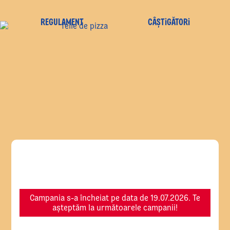
REGULAMENT
CÂŞTIGĂTORI
Campania s-a încheiat pe data de 19.07.2026. Te
așteptăm la următoarele campanii!