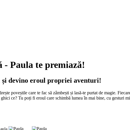
ă - Paula te premiază!
i
și devino eroul propriei aventuri!
ește poveștile care te fac să zâmbești și lasă-te purtat de magie. Fiecare
i ghici ce? Tu poți fi eroul care schimbă lumea în mai bine, cu gesturi mi