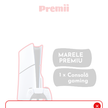
Premii
×