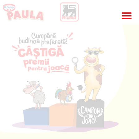
Cumpără
budinca
preferată!
Câștigă
premii
pentru