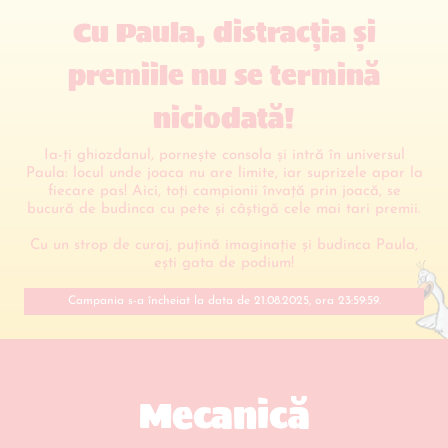
joacă!
Cu Paula, distracția și
premiile
nu se termină
niciodată!
Ia-ți ghiozdanul, pornește consola și intră în universul
Paula: locul unde joaca nu are limite, iar suprizele apar la
fiecare pas! Aici, toți campionii învață prin joacă, se
bucură de budinca cu pete și câștigă cele mai tari premii.
Cu un strop de curaj, puțină imaginație și budinca Paula,
ești gata de podium!
Campania s-a încheiat la data de
21.08.2025
,
ora 23:59:59.
Mecanică