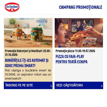
CAMPANII PROMOŢIONALE
Promoţie Dulcețuri și Murături: 25.05-
Promoţie pizza: 11.05-19.07.2026
31.10.2026
PIZZA CU FAIR-PLAY
BUNĂTĂȚILE ÎȚI IES AUTOMAT ȘI
PENTRU TOATĂ ECHIPA
ADUC PREMII SMART!
Poți câștiga o bucătărie smart de
10.000€, un aspirator robot sau un
smartwatch!
ÎNSCRIE-TE PE SITE
VEZI CÂŞTIGĂTORII